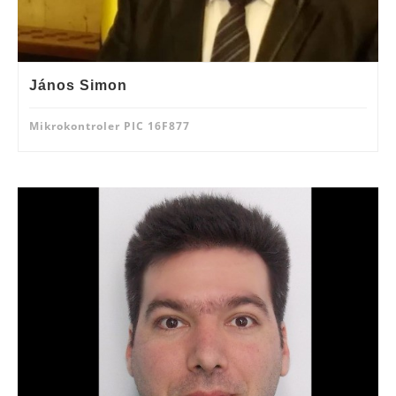
János Simon
Mikrokontroler PIC 16F877