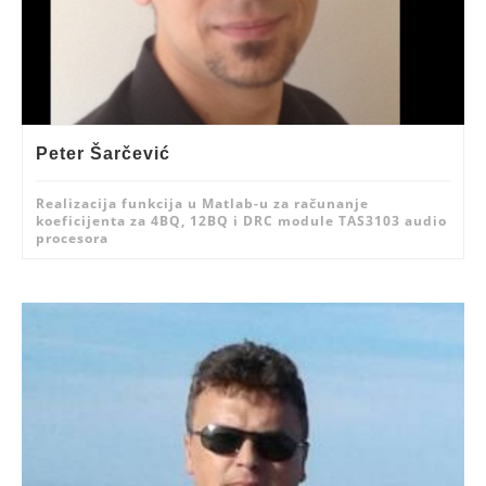
Peter Šarčević
Realizacija funkcija u Matlab-u za računanje
koeficijenta za 4BQ, 12BQ i DRC module TAS3103 audio
procesora