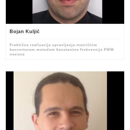
Bojan Kuljić
Praktična realizacija upravljanja matričnim
konvertorom metodom konstantne frekvencije PWM
nosioca