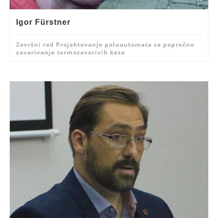
Igor Fürstner
Završni rad Projektovanje poluautomata za poprečno
zavarivanje termozavarivih kesa