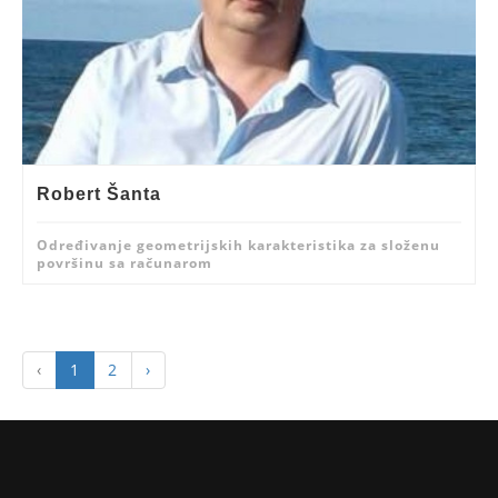
Robert Šanta
Određivanje geometrijskih karakteristika za složenu
površinu sa računarom
‹
1
2
›