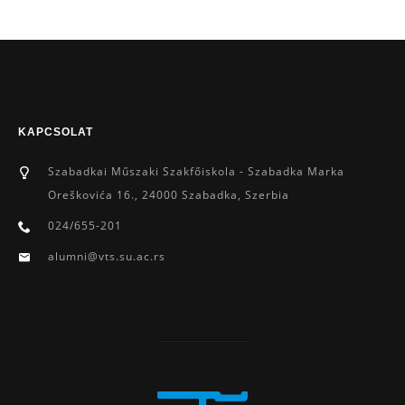
KAPCSOLAT
Szabadkai Műszaki Szakfőiskola - Szabadka Marka
Oreškovića 16., 24000 Szabadka, Szerbia
024/655-201
alumni@vts.su.ac.rs