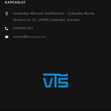
KAPCSOLAT
Szabadkai Műszaki Szakfőiskola - Szabadka Marka
Oreškovića 16., 24000 Szabadka, Szerbia
024/655-201
alumni@vts.su.ac.rs