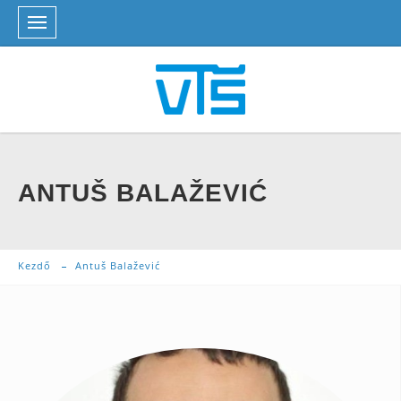
ANTUŠ BALAŽEVIĆ
Kezdő
Antuš Balažević