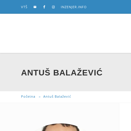
VTŠ
INZENJER.INFO
ANTUŠ BALAŽEVIĆ
Početna
Antuš Balažević