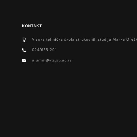
KONTAKT
Visoka tehnička škola strukovnih studija Marka Oreš
024/655-201
alumni@vts.su.ac.rs