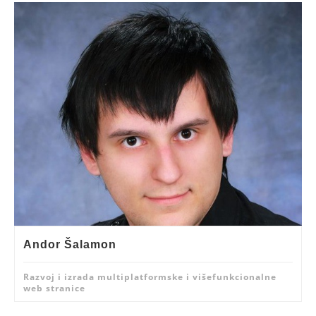
Andor Šalamon
Razvoj i izrada multiplatformske i višefunkcionalne
web stranice