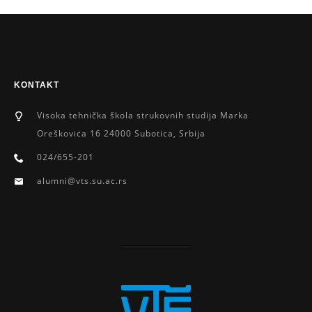
KONTAKT
Visoka tehnička škola strukovnih studija Marka
Oreškoviċa 16 24000 Subotica, Srbija
024/655-201
alumni@vts.su.ac.rs