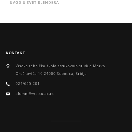
UVOD U SVET BLENDERA
KONTAKT
Visoka tehnička škola strukovnih studija Marka
Oreškoviċa 16 24000 Subotica, Srbija
024/655-201
alumni@vts.su.ac.rs