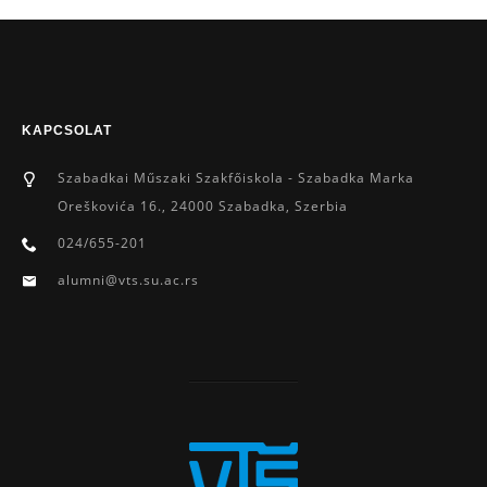
KAPCSOLAT
Szabadkai Műszaki Szakfőiskola - Szabadka Marka
Oreškovića 16., 24000 Szabadka, Szerbia
024/655-201
alumni@vts.su.ac.rs