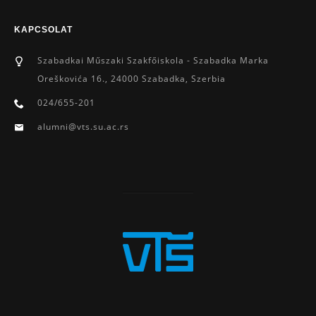
KAPCSOLAT
Szabadkai Műszaki Szakfőiskola - Szabadka Marka
Oreškovića 16., 24000 Szabadka, Szerbia
024/655-201
alumni@vts.su.ac.rs