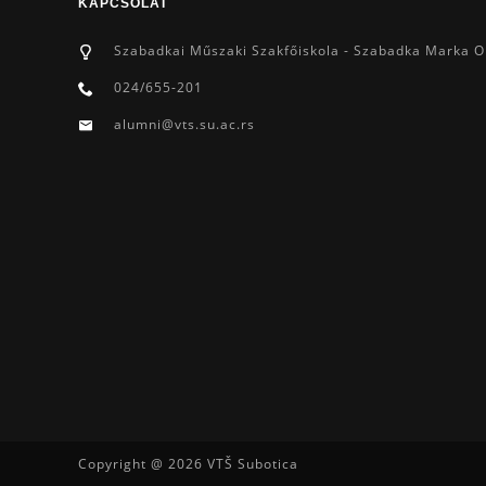
KAPCSOLAT
Szabadkai Műszaki Szakfőiskola - Szabadka Marka O
024/655-201
alumni@vts.su.ac.rs
Copyright @ 2026 VTŠ Subotica