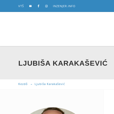
VTŠ
INZENJER.INFO
LJUBIŠA KARAKAŠEVIĆ
Kezdő
Ljubiša Karakašević