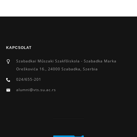
KAPCSOLAT
Szabadkai Műszaki Szakfőiskola - Szabadka Marka
Oreškovića 16., 24000 Szabadka, Szerbia
024/655-201
alumni@vts.su.ac.rs