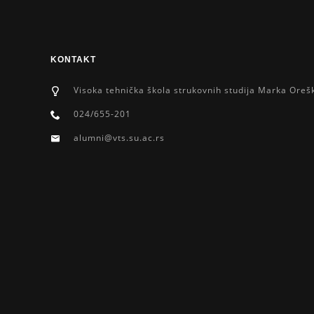
KONTAKT
Visoka tehnička škola strukovnih studija Marka Oreš
024/655-201
alumni@vts.su.ac.rs