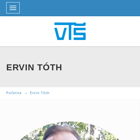
ERVIN TÓTH
Početna
Ervin Tóth