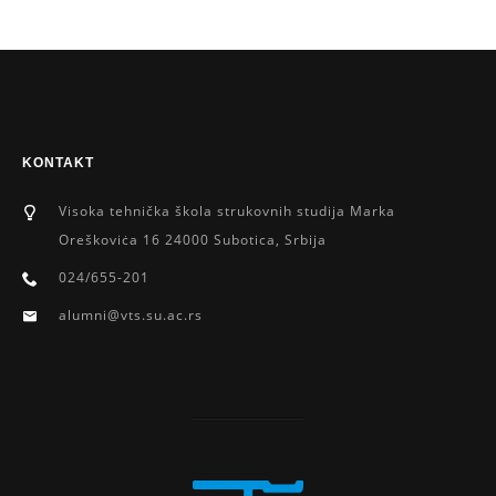
KONTAKT
Visoka tehnička škola strukovnih studija Marka
Oreškoviċa 16 24000 Subotica, Srbija
024/655-201
alumni@vts.su.ac.rs