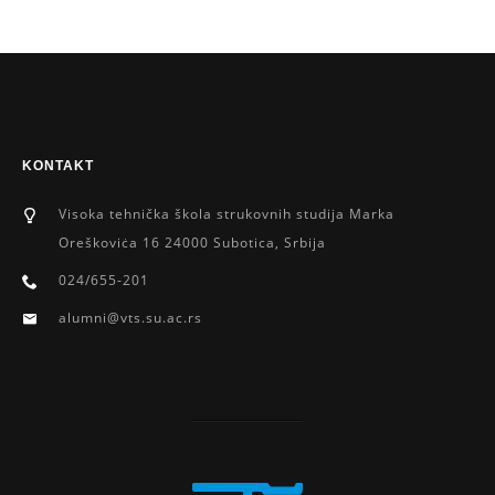
KONTAKT
Visoka tehnička škola strukovnih studija Marka
Oreškoviċa 16 24000 Subotica, Srbija
024/655-201
alumni@vts.su.ac.rs