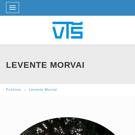
LEVENTE MORVAI
Početna
Levente Morvai