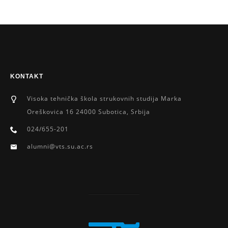
KONTAKT
Visoka tehnička škola strukovnih studija Marka
Oreškoviċa 16 24000 Subotica, Srbija
024/655-201
alumni@vts.su.ac.rs