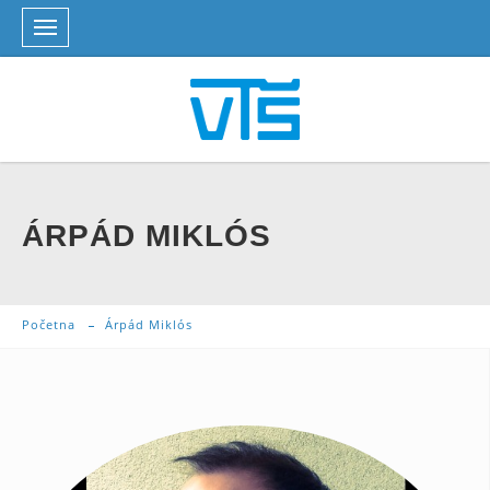
ÁRPÁD MIKLÓS
Početna
Árpád Miklós