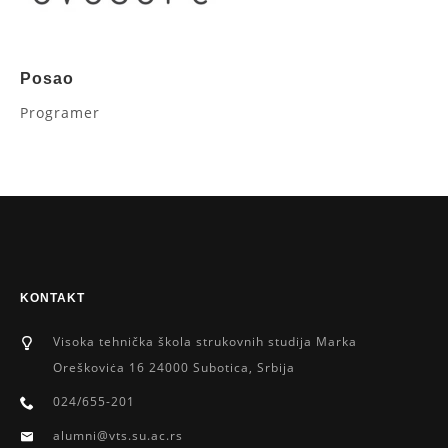
Posao
Programer
KONTAKT
Visoka tehnička škola strukovnih studija Marka
Oreškoviċa 16 24000 Subotica, Srbija
024/655-201
alumni@vts.su.ac.rs