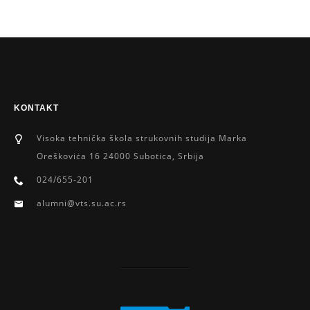
KONTAKT
Visoka tehnička škola strukovnih studija Marka
Oreškoviċa 16 24000 Subotica, Srbija
024/655-201
alumni@vts.su.ac.rs